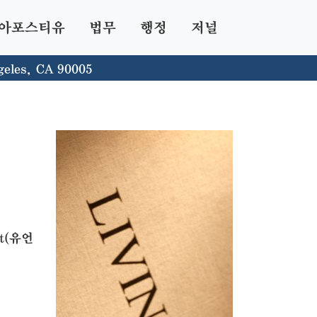
아포스티유
법무
행정
저널
geles, CA 90005
t(유언