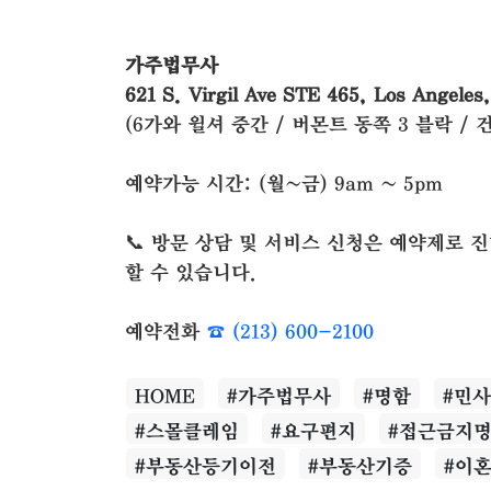
가주법무사
621 S. Virgil Ave STE 465, Los Angeles
(6가와 윌셔 중간 / 버몬트 동쪽 3 블락 / 
예약가능 시간: (월~금) 9am ~ 5pm
📞 방문 상담 및 서비스 신청은 예약제로
할 수 있습니다.
예약전화
☎ (213) 600-2100
HOME
#가주법무사
#명함
#민
#스몰클레임
#요구편지
#접근금지
#부동산등기이전
#부동산기증
#이