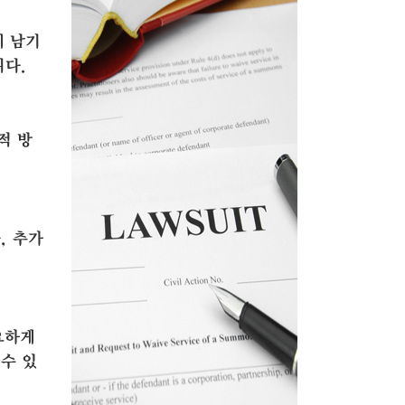
에 남기
니다.
적 방
, 추가
요하게
수 있