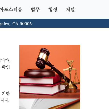
아포스티유
법무
행정
저널
geles, CA 90005
입니다.
 확인
 기한
니다.