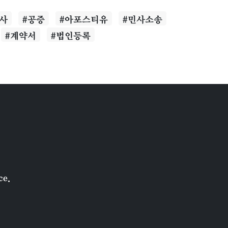
무사
#공증
#아포스티유
#민사소송
#계약서
#법인등록
.
ce.